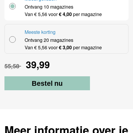
Ontvang 10 magazines
39,99
Van € 5,56 voor
€ 4,00
per magazine
111,16
Meeste korting
Ontvang 20 magazines
59,99
Van € 5,56 voor
€ 3,00
per magazine
39,99
55,58
Bestel nu
Meer informatie over je