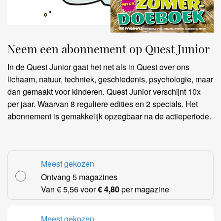
Neem een abonnement op Quest Junior
In de Quest Junior gaat het net als in Quest over ons
lichaam, natuur, techniek, geschiedenis, psychologie, maar
IA
dan gemaakt voor kinderen. Quest Junior verschijnt 10x
per jaar. Waarvan 8 reguliere edities en 2 specials. Het
abonnement is gemakkelijk opzegbaar na de actieperiode.
27,79
Meest gekozen
Ontvang 5 magazines
23,99
Van € 5,56 voor
€ 4,80
per magazine
55,58
Meest gekozen