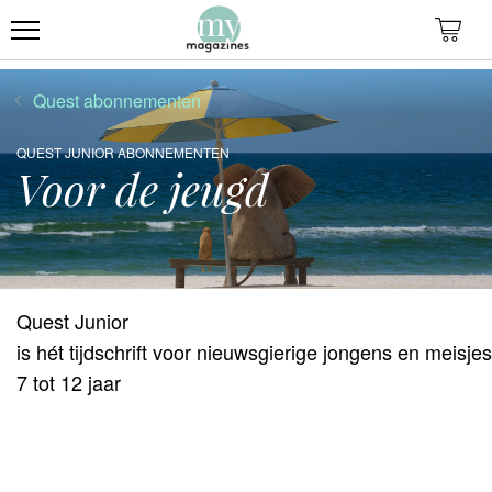
Overslaan
en
naar
de
Quest abonnementen
inhoud
gaan
QUEST JUNIOR ABONNEMENTEN
Voor de jeugd
Quest Junior
is hét tijdschrift voor nieuwsgierige jongens en meisje
7 tot 12 jaar