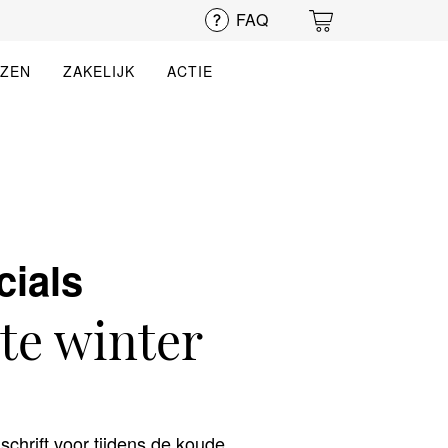
FAQ
EZEN
ZAKELIJK
ACTIE
cials
te winter
schrift voor tijdens de koude