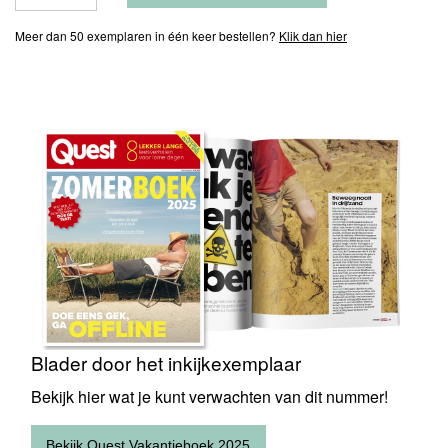
Meer dan 50 exemplaren in één keer bestellen?
Klik dan hier
Blader
door
het
inkijkexemplaar
Blader door het inkijkexemplaar
Bekijk hier wat je kunt verwachten van dit nummer!
Bekijk Quest Vakantieboek 2025