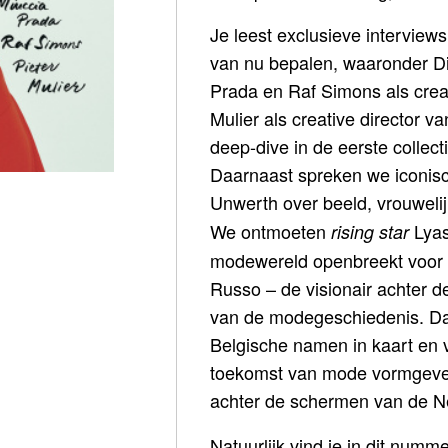
Je leest exclusieve intervie
van nu bepalen, waaronder D
Prada en Raf Simons als creat
Mulier als creative director 
deep-dive in de eerste collect
Daarnaast spreken we iconis
Unwerth over beeld, vrouwel
We ontmoeten
Lyas
rising star
modewereld openbreekt voor h
Russo – de visionair achter d
van de modegeschiedenis. D
Belgische namen in kaart en 
toekomst van mode vormgeve
achter de schermen van de Ne
Natuurlijk vind je in dit numm