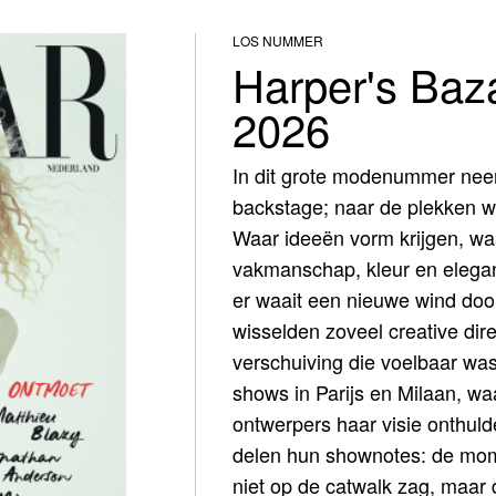
LOS NUMMER
Harper's Baza
2026
In dit grote modenummer nee
backstage; naar de plekken w
Waar ideeën vorm krijgen, waa
vakmanschap, kleur en elegan
er waait een nieuwe wind doo
wisselden zoveel creative dire
verschuiving die voelbaar wa
shows in Parijs en Milaan, w
ontwerpers haar visie onthuld
delen hun shownotes: de mome
niet op de catwalk zag, maar d