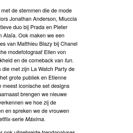
ws met de stemmen die de mode
iors Jonathan Anderson, Miuccia
ieve duo bij Prada en Pieter
van Alaïa. Ook maken we een
ies van Matthieu Blazy bij Chanel
che modefotograaf Ellen von
ijkheid en de comeback van
.
fun
 die met zijn La Watch Party de
et grote publiek en Etienne
e meest iconische set designs
aarnaast brengen we nieuwe
verkennen we hoe zij de
n en spreken we de vrouwen
tflix-serie
.
Máxima
er ook uitgebreide trendanalyses