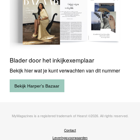
het
inkijkexemplaar
Blader door het inkijkexemplaar
Bekijk hier wat je kunt verwachten van dit nummer
Bekijk Harper's Bazaar
MyMagazines is a registered trademark of Hearst ©2026. All rights reserved.
Voet
Contact
Leveringsvoorwaarden