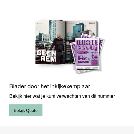
Blader
door
het
inkijkexemplaar
Blader door het inkijkexemplaar
Bekijk hier wat je kunt verwachten van dit nummer
Bekijk Quote