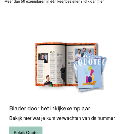
Meer dan 50 exemplaren in één keer bestellen?
Klik dan hier
Blader
door
het
inkijkexemplaar
Blader door het inkijkexemplaar
Bekijk hier wat je kunt verwachten van dit nummer
Bekijk Quote