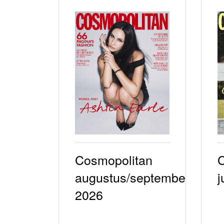
IA
Cosmopolitan
C
augustus/september
j
2026