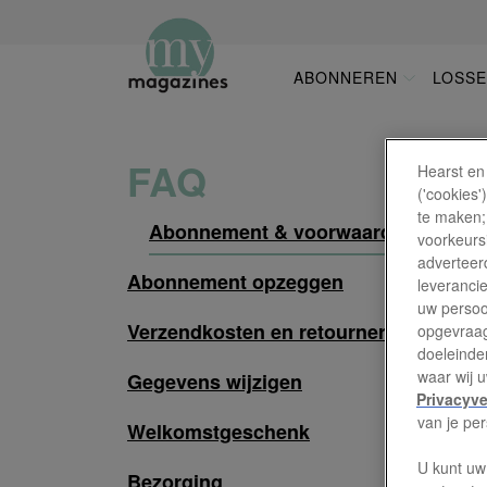
Overslaan
en
naar
ABONNEREN
LOSS
HOOFDNAVI
de
inhoud
gaan
FAQ
Hearst en
('cookies
te maken;
Abonnement & voorwaarden
voorkeursi
adverteerd
Abonnement opzeggen
leveranci
uw persoo
Verzendkosten en retourneren
opgevraag
doeleinden
waar wij 
Gegevens wijzigen
Privacyve
van je pe
Welkomstgeschenk
U kunt uw
Bezorging