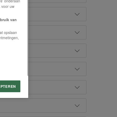
es' onderaan
k voor uw
ebruik van
en?
aat opslaan
ntmetingen,
EPTEREN