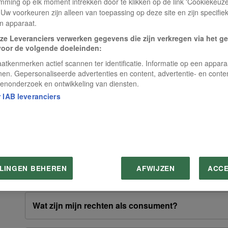
mming op elk moment intrekken door te klikken op de link 'Cookiekeuz
 Uw voorkeuren zijn alleen van toepassing op deze site en zijn specifie
n apparaat.
Loopt mijn abonnement automatisch af?
ze Leveranciers verwerken gegevens die zijn verkregen via het g
voor de volgende doeleinden:
Kan ik een abonnement in het buitenland ontvang
atkenmerken actief scannen ter identificatie. Informatie op een appar
nen. Gepersonaliseerde advertenties en content, advertentie- en conte
enonderzoek en ontwikkeling van diensten.
 IAB leveranciers
Hoe kan ik het magazine online lezen?
Hoe kan ik een vraag aan de redactie stellen?
LLINGEN BEHEREN
AFWIJZEN
ACC
Waar vind ik de leveringsvoorwaarden?
Wat zijn mijn rechten als consument?