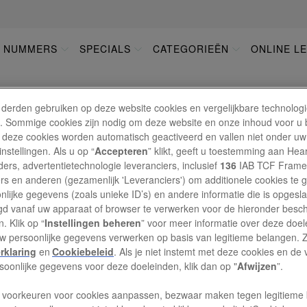
E NUMMERS
SPECIALS
CATEGORIEËN
ONLINE L
GATIE
 derden gebruiken op deze website cookies en vergelijkbare technolog
'). Sommige cookies zijn nodig om deze website en onze inhoud voor u
 deze cookies worden automatisch geactiveerd en vallen niet onder uw
ABONNEMENT & VOO
nstellingen. Als u op “
Accepteren
” klikt, geeft u toestemming aan Hea
ers, advertentietechnologie leveranciers, inclusief
136
IAB TCF Frame
ers en anderen (gezamenlijk 'Leveranciers') om additionele cookies te 
nlijke gegevens (zoals unieke ID’s) en andere informatie die is opgesl
Hoe kan ik een abonnement nemen?
d vanaf uw apparaat of browser te verwerken voor de hieronder besc
. Klik op “
Instellingen beheren
” voor meer informatie over deze doe
uw persoonlijke gegevens verwerken op basis van legitieme belangen. 
Wanneer ontvang ik mijn eerste nummer?
rklaring
en
Cookiebeleid
. Als je niet instemt met deze cookies en de
rsoonlijke gegevens voor deze doeleinden, klik dan op "
Afwijzen
”.
 voorkeuren voor cookies aanpassen, bezwaar maken tegen legitieme 
Wat is mijn abonnementsnummer?