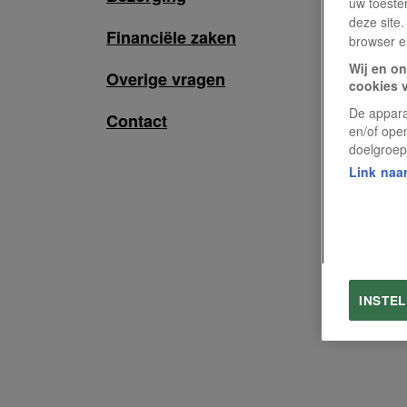
uw toeste
deze site.
Financiële zaken
browser e
Wij en on
Overige vragen
cookies 
De appara
Contact
en/of ope
doelgroep
Link naar
INSTE