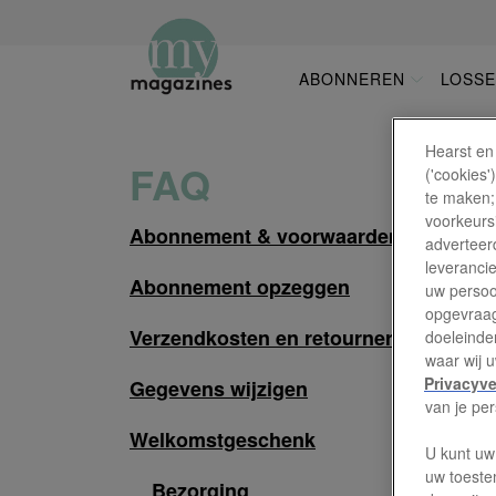
Overslaan
en
naar
ABONNEREN
LOSS
HOOFDNAVI
de
inhoud
gaan
Hearst en
FAQ
('cookies
te maken;
voorkeursi
Abonnement & voorwaarden
adverteerd
leveranci
Abonnement opzeggen
uw persoo
opgevraag
Verzendkosten en retourneren
doeleinden
waar wij 
Privacyve
Gegevens wijzigen
van je pe
Welkomstgeschenk
U kunt uw
uw toeste
Bezorging