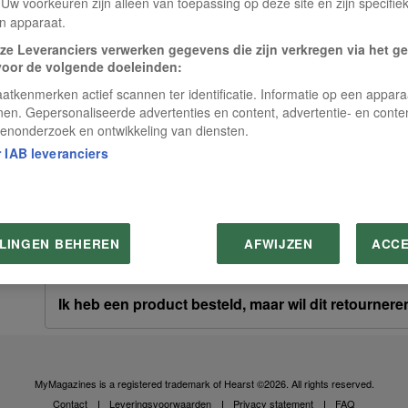
 Uw voorkeuren zijn alleen van toepassing op deze site en zijn specifie
n apparaat.
Ik heb mijn magazine te laat ontvangen. Wat moet 
ze Leveranciers verwerken gegevens die zijn verkregen via het g
voor de volgende doeleinden:
atkenmerken actief scannen ter identificatie. Informatie op een appar
Ik heb mijn magazine beschadigd ontvangen. Wat 
nen. Gepersonaliseerde advertenties en content, advertentie- en conte
enonderzoek en ontwikkeling van diensten.
 IAB leveranciers
Ik heb geen welkomstgeschenk ontvangen. Wat mo
Ik heb mijn bestelling uit de webshop niet ontvan
LLINGEN BEHEREN
AFWIJZEN
ACC
Ik heb een product besteld, maar wil dit retourner
MyMagazines is a registered trademark of Hearst ©2026. All rights reserved.
Contact
Leveringsvoorwaarden
Privacy statement
FAQ