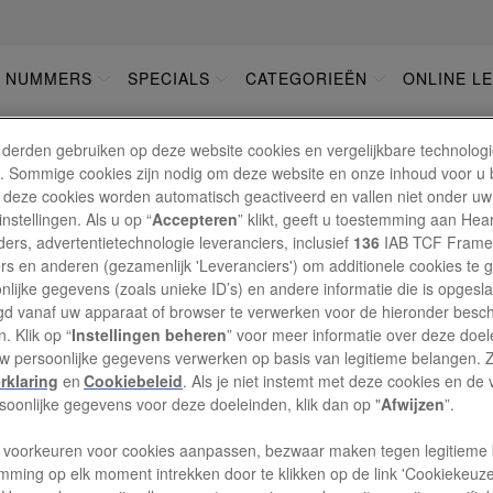
E NUMMERS
SPECIALS
CATEGORIEËN
ONLINE L
GATIE
 derden gebruiken op deze website cookies en vergelijkbare technolog
'). Sommige cookies zijn nodig om deze website en onze inhoud voor u
 deze cookies worden automatisch geactiveerd en vallen niet onder uw
nstellingen. Als u op “
Accepteren
” klikt, geeft u toestemming aan Hea
BEZORGING
ers, advertentietechnologie leveranciers, inclusief
136
IAB TCF Frame
ers en anderen (gezamenlijk 'Leveranciers') om additionele cookies te 
nlijke gegevens (zoals unieke ID’s) en andere informatie die is opgesl
d vanaf uw apparaat of browser te verwerken voor de hieronder besc
Wat zijn de verzendkosten (Nederland en België)?
. Klik op “
Instellingen beheren
” voor meer informatie over deze doe
uw persoonlijke gegevens verwerken op basis van legitieme belangen. 
rklaring
en
Cookiebeleid
. Als je niet instemt met deze cookies en de
Wanneer ontvang ik het eerste nummer van mijn
rsoonlijke gegevens voor deze doeleinden, klik dan op "
Afwijzen
”.
 voorkeuren voor cookies aanpassen, bezwaar maken tegen legitieme 
mming op elk moment intrekken door te klikken op de link 'Cookiekeuz
Ik heb mijn magazine niet ontvangen. Wat moet ik