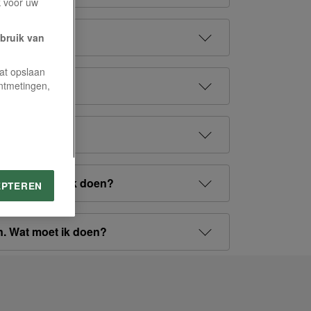
k voor uw
ik doen?
ebruik van
aat opslaan
moet ik doen?
ntmetingen,
et ik doen?
gen. Wat moet ik doen?
EPTEREN
en. Wat moet ik doen?