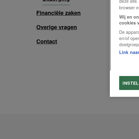
deze site.
browser e
Financiële zaken
Wij en on
cookies 
Overige vragen
De appara
en/of ope
Contact
doelgroep
Link naar
INSTE