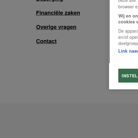
browser e
Financiële zaken
Wij en on
cookies 
Overige vragen
De appara
en/of ope
Contact
doelgroep
Link naar
INSTE
Voet