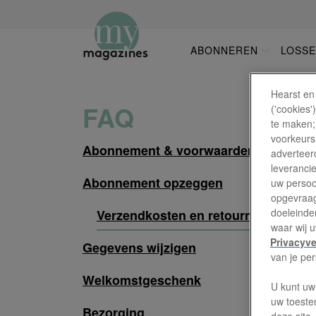
Overslaan
en
naar
ABONNEREN
LOSS
HOOFDNAVI
de
inhoud
gaan
Hearst en
FAQ
('cookies
te maken;
voorkeursi
Abonnement & voorwaarden
adverteerd
leveranci
Abonnement opzeggen
uw persoo
opgevraag
doeleinden
Verzendkosten en retourneren
waar wij 
Privacyve
Gegevens wijzigen
van je pe
Welkomstgeschenk
U kunt uw
uw toeste
Bezorging
deze site.