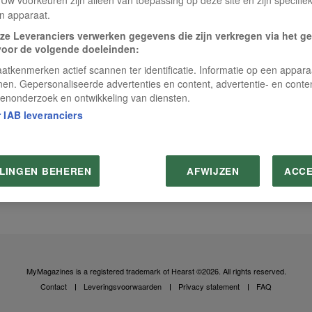
n apparaat.
ze Leveranciers verwerken gegevens die zijn verkregen via het g
voor de volgende doeleinden:
atkenmerken actief scannen ter identificatie. Informatie op een appar
nen. Gepersonaliseerde advertenties en content, advertentie- en conte
enonderzoek en ontwikkeling van diensten.
 IAB leveranciers
LLINGEN BEHEREN
AFWIJZEN
ACC
MyMagazines is a registered trademark of Hearst ©2026. All rights reserved.
Contact
Leveringsvoorwaarden
Privacy statement
FAQ