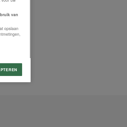
ebruik van
aat opslaan
ntmetingen,
EPTEREN