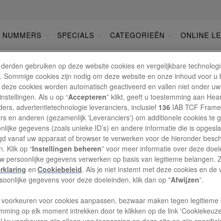
E NUMMERS
SPECIALS
CATEGORIEËN
ONLINE L
GATIE
 derden gebruiken op deze website cookies en vergelijkbare technolog
'). Sommige cookies zijn nodig om deze website en onze inhoud voor u
 deze cookies worden automatisch geactiveerd en vallen niet onder uw
nstellingen. Als u op “
Accepteren
” klikt, geeft u toestemming aan Hea
VERZENDKOSTEN EN
ers, advertentietechnologie leveranciers, inclusief
136
IAB TCF Frame
ers en anderen (gezamenlijk 'Leveranciers') om additionele cookies te 
nlijke gegevens (zoals unieke ID’s) en andere informatie die is opgesl
d vanaf uw apparaat of browser te verwerken voor de hieronder besc
Wat zijn de verzendkosten (Nederland en België)?
. Klik op “
Instellingen beheren
” voor meer informatie over deze doe
uw persoonlijke gegevens verwerken op basis van legitieme belangen. 
rklaring
en
Cookiebeleid
. Als je niet instemt met deze cookies en de
Ik heb een product besteld, maar wil dit retourner
rsoonlijke gegevens voor deze doeleinden, klik dan op "
Afwijzen
”.
 voorkeuren voor cookies aanpassen, bezwaar maken tegen legitieme 
mming op elk moment intrekken door te klikken op de link 'Cookiekeuz
 Uw voorkeuren zijn alleen van toepassing op deze site en zijn specifie